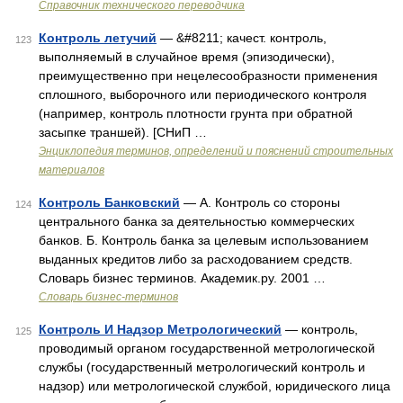
Справочник технического переводчика
Контроль летучий
— &#8211; качест. контроль,
123
выполняемый в случайное время (эпизодически),
преимущественно при нецелесообразности применения
сплошного, выборочного или периодического контроля
(например, контроль плотности грунта при обратной
засыпке траншей). [СНиП …
Энциклопедия терминов, определений и пояснений строительных
материалов
Контроль Банковский
— А. Контроль со стороны
124
центрального банка за деятельностью коммерческих
банков. Б. Контроль банка за целевым использованием
выданных кредитов либо за расходованием средств.
Словарь бизнес терминов. Академик.ру. 2001 …
Словарь бизнес-терминов
Контроль И Надзор Метрологический
— контроль,
125
проводимый органом государственной метрологической
службы (государственный метрологический контроль и
надзор) или метрологической службой, юридического лица